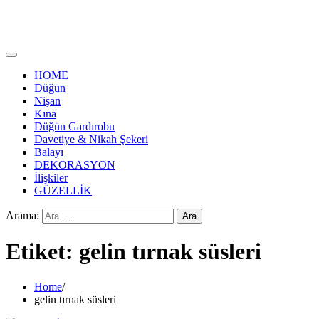
HOME
Düğün
Nişan
Kına
Düğün Gardırobu
Davetiye & Nikah Şekeri
Balayı
DEKORASYON
İlişkiler
GÜZELLİK
Arama:
Etiket:
gelin tırnak süsleri
Home
gelin tırnak süsleri