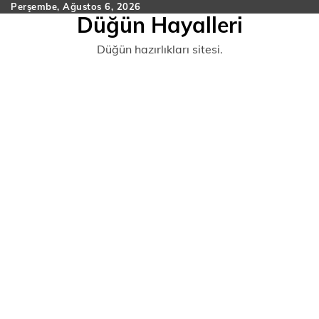
Skip
Perşembe, Ağustos 6, 2026
Düğün Hayalleri
to
content
Düğün hazırlıkları sitesi.