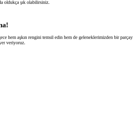
a oldukça şık olabilirsiniz.
na!
e o gece hem aşkın rengini temsil edin hem de geleneklerimizden bir par
yer veriyoruz.