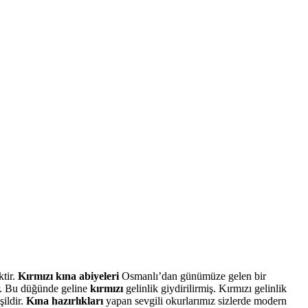
ktir.
Kırmızı kına abiyeleri
Osmanlı’dan günümüze gelen bir
r. Bu düğünde geline
kırmızı
gelinlik giydirilirmiş. Kırmızı gelinlik
şildir.
Kına hazırlıkları
yapan sevgili okurlarımız sizlerde modern