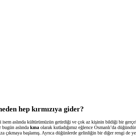
neden hep kırmızıya gider?
ni isem aslında kültürümüzün getirdiği ve çok az kişinin bildiği bir gerçe
ır bugün aslında
kına
olarak kutladığımız eğlence Osmanlı’da düğündü
za çıkmaya başlamış. Ayrıca düğünlerde gelinliğin bir diğer rengi de ye