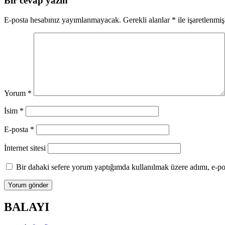
Bir cevap yazın
E-posta hesabınız yayımlanmayacak.
Gerekli alanlar
*
ile işaretlenmiş
Yorum
*
İsim
*
E-posta
*
İnternet sitesi
Bir dahaki sefere yorum yaptığımda kullanılmak üzere adımı, e-pos
BALAYI