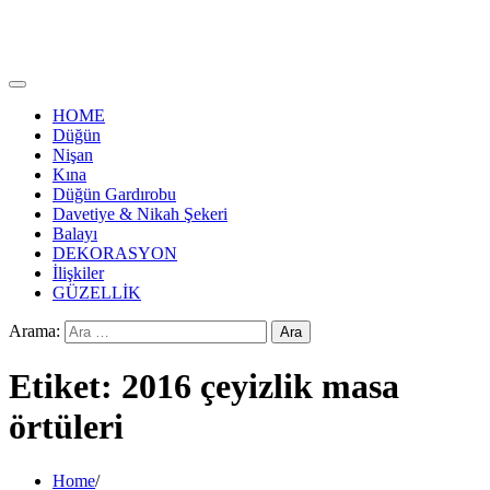
HOME
Düğün
Nişan
Kına
Düğün Gardırobu
Davetiye & Nikah Şekeri
Balayı
DEKORASYON
İlişkiler
GÜZELLİK
Arama:
Etiket:
2016 çeyizlik masa
örtüleri
Home