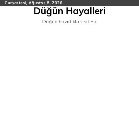
Skip
Cumartesi, Ağustos 8, 2026
Düğün Hayalleri
to
content
Düğün hazırlıkları sitesi.