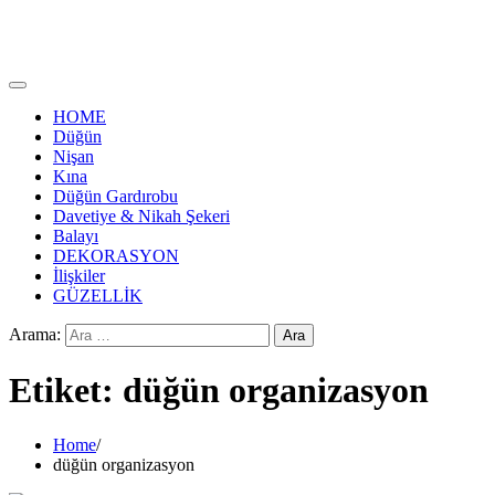
HOME
Düğün
Nişan
Kına
Düğün Gardırobu
Davetiye & Nikah Şekeri
Balayı
DEKORASYON
İlişkiler
GÜZELLİK
Arama:
Etiket:
düğün organizasyon
Home
düğün organizasyon