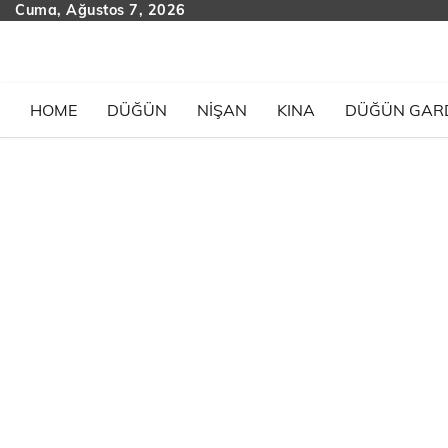
Skip
Cuma, Ağustos 7, 2026
to
content
HOME
DÜĞÜN
NIŞAN
KINA
DÜĞÜN GAR