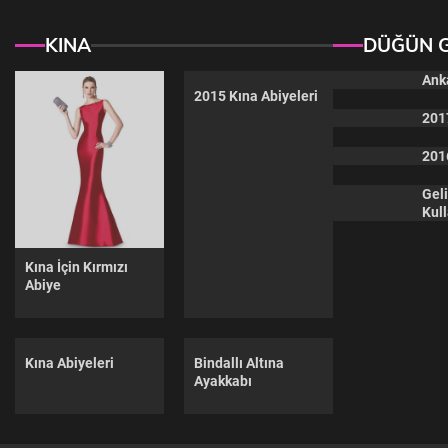
KINA
DÜĞÜN 
Anka
2015 Kına Abiyeleri
2017
2016
Geli
Kul
Kına İçin Kırmızı
Abiye
Kına Abiyeleri
Bindallı Altına
Ayakkabı