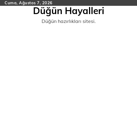
Skip
Cuma, Ağustos 7, 2026
Düğün Hayalleri
to
content
Düğün hazırlıkları sitesi.