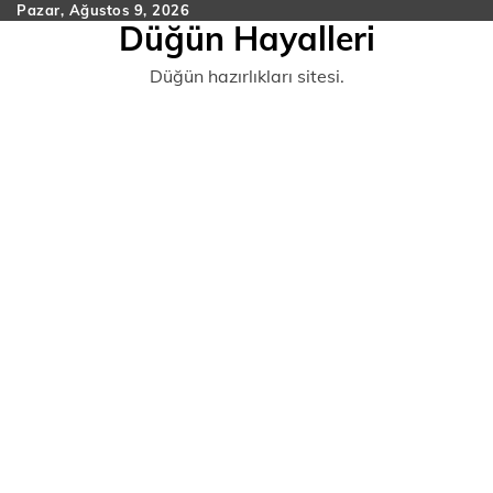
Skip
Pazar, Ağustos 9, 2026
Düğün Hayalleri
to
content
Düğün hazırlıkları sitesi.