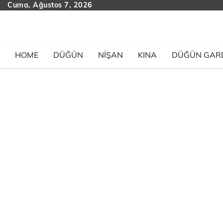
Skip
Cuma, Ağustos 7, 2026
to
content
HOME
DÜĞÜN
NIŞAN
KINA
DÜĞÜN GAR