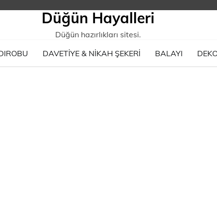
Düğün Hayalleri
Düğün hazırlıkları sitesi.
DIROBU
DAVETIYE & NIKAH ŞEKERI
BALAYI
DEK