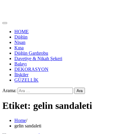
HOME
Düğün
Nişan
Kına
Düğün Gardırobu
Davetiye & Nikah Şekeri
Balayı
DEKORASYON
İlişkiler
GÜZELLİK
Arama:
Etiket:
gelin sandaleti
Home
gelin sandaleti