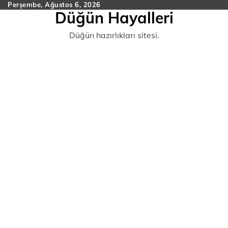
Skip
Perşembe, Ağustos 6, 2026
Düğün Hayalleri
to
content
Düğün hazırlıkları sitesi.