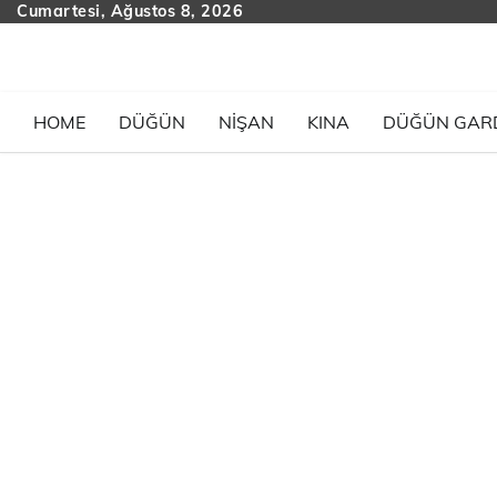
Skip
Cumartesi, Ağustos 8, 2026
to
content
HOME
DÜĞÜN
NIŞAN
KINA
DÜĞÜN GAR