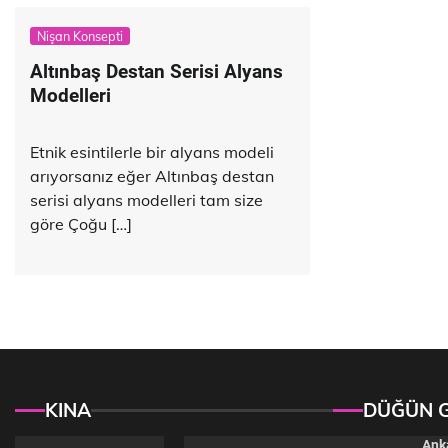
Nişan Konsepti
Altınbaş Destan Serisi Alyans
Modelleri
Etnik esintilerle bir alyans modeli
arıyorsanız eğer Altınbaş destan
serisi alyans modelleri tam size
göre Çoğu […]
KINA
DÜĞÜN 
Anka