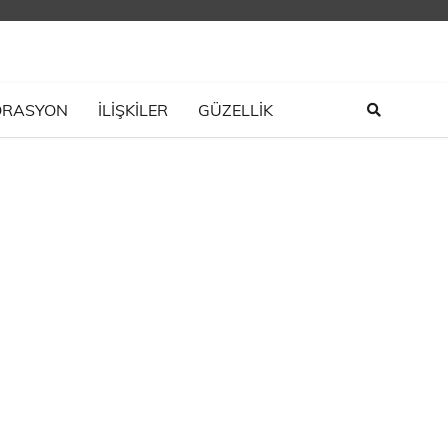
ORASYON
İLIŞKILER
GÜZELLİK