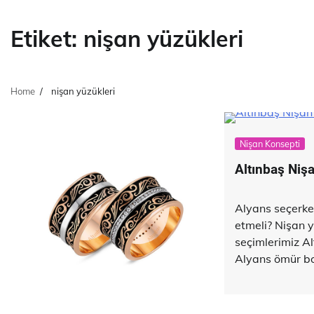
Etiket:
nişan yüzükleri
Home
nişan yüzükleri
Nişan Konsepti
Altınbaş Niş
Alyans seçerke
etmeli? Nişan y
seçimlerimiz Al
Alyans ömür boy