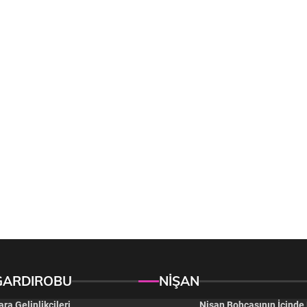
GARDIROBU
NİŞAN
ra Gelinlikçileri
Nişan Bohçasının İçinde