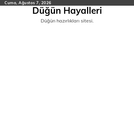
Skip
Cuma, Ağustos 7, 2026
Düğün Hayalleri
to
content
Düğün hazırlıkları sitesi.