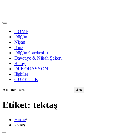
HOME
Düğün
Nişan
Kına
Düğün Gardırobu
Davetiye & Nikah Şekeri
Balayı
DEKORASYON
İlişkiler
GÜZELLİK
Arama:
Etiket:
tektaş
Home
tektaş