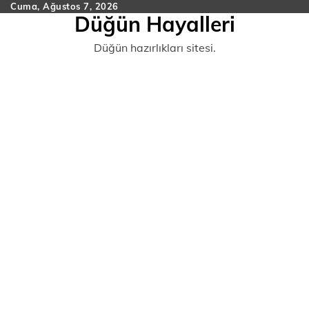
Skip
Cuma, Ağustos 7, 2026
Düğün Hayalleri
to
content
Düğün hazırlıkları sitesi.