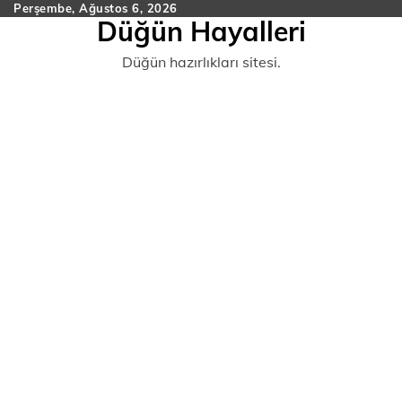
Skip
Perşembe, Ağustos 6, 2026
Düğün Hayalleri
to
content
Düğün hazırlıkları sitesi.