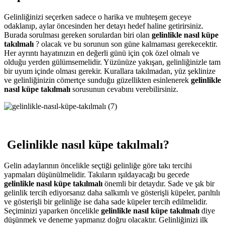
Gelinliğinizi seçerken sadece o harika ve muhteşem geceye
odaklanıp, aylar öncesinden her detayı hedef haline getirirsiniz.
Burada sorulması gereken sorulardan biri olan
gelinlikle nasıl küpe
takılmalı
? olacak ve bu sorunun son güne kalmaması gerekecektir.
Her ayrıntı hayatınızın en değerli günü için çok özel olmalı ve
olduğu yerden gülümsemelidir. Yüzünüze yakışan, gelinliğinizle tam
bir uyum içinde olması gerekir. Kurallara takılmadan, yüz şeklinize
ve gelinliğinizin cömertçe sunduğu güzellikten esinlenerek
gelinlikle
nasıl küpe takılmalı
sorusunun cevabını verebilirsiniz.
Gelinlikle nasıl küpe takılmalı?
Gelin adaylarının öncelikle seçtiği gelinliğe göre takı tercihi
yapmaları düşünülmelidir. Takıların ışıldayacağı bu gecede
gelinlikle nasıl küpe takılmalı
önemli bir detaydır. Sade ve şık bir
gelinlik tercih ediyorsanız daha salkımlı ve gösterişli küpeler, parıltılı
ve gösterişli bir gelinliğe ise daha sade küpeler tercih edilmelidir.
Seçiminizi yaparken öncelikle
gelinlikle nasıl küpe takılmalı
diye
düşünmek ve deneme yapmanız doğru olacaktır. Gelinliğinizi ilk