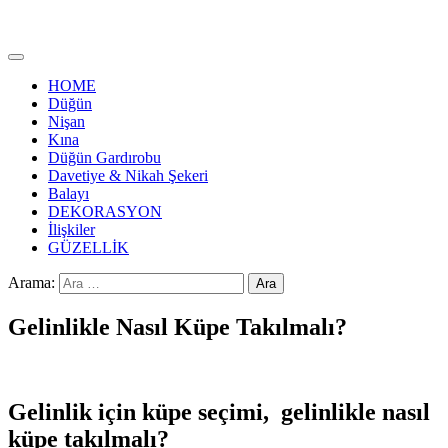
HOME
Düğün
Nişan
Kına
Düğün Gardırobu
Davetiye & Nikah Şekeri
Balayı
DEKORASYON
İlişkiler
GÜZELLİK
Arama:
Gelinlikle Nasıl Küpe Takılmalı?
Gelinlik için küpe seçimi, gelinlikle nasıl
küpe takılmalı?