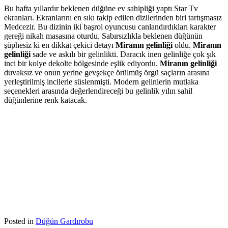
Bu hafta yıllardır beklenen düğüne ev sahipliği yaptı Star Tv
ekranları. Ekranlarını en sıkı takip edilen dizilerinden biri tartışmasız
Medcezir. Bu dizinin iki başrol oyuncusu canlandırdıkları karakter
gereği nikah masasına oturdu. Sabırsızlıkla beklenen düğünün
şüphesiz ki en dikkat çekici detayı
Miranın gelinliği
oldu.
Miranın
gelinliği
sade ve askılı bir gelinlikti. Daracık inen gelinliğe çok şık
inci bir kolye dekolte bölgesinde eşlik ediyordu.
Miranın gelinliği
duvaksız ve onun yerine gevşekçe örülmüş örgü saçların arasına
yerleştirilmiş incilerle süslenmişti. Modern gelinlerin mutlaka
seçenekleri arasında değerlendireceği bu gelinlik yılın sahil
düğünlerine renk katacak.
Posted in
Düğün Gardırobu