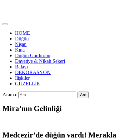
HOME
Düğün
Nişan
Kına
Düğün Gardırobu
Davetiye & Nikah Şekeri
Balayı
DEKORASYON
İlişkiler
GÜZELLİK
Arama:
Mira’nın Gelinliği
Medcezir’de düğün vardı! Merakla