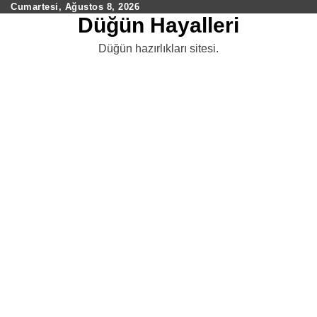
Skip
Cumartesi, Ağustos 8, 2026
Düğün Hayalleri
to
content
Düğün hazırlıkları sitesi.