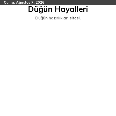
Skip
Cuma, Ağustos 7, 2026
Düğün Hayalleri
to
content
Düğün hazırlıkları sitesi.