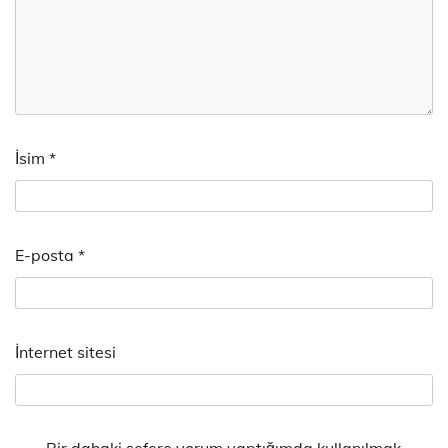
İsim
*
E-posta
*
İnternet sitesi
Bir dahaki sefere yorum yaptığımda kullanılmak