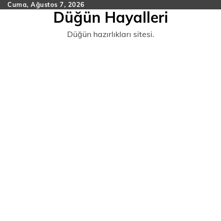
Skip
Cuma, Ağustos 7, 2026
Düğün Hayalleri
to
content
Düğün hazırlıkları sitesi.