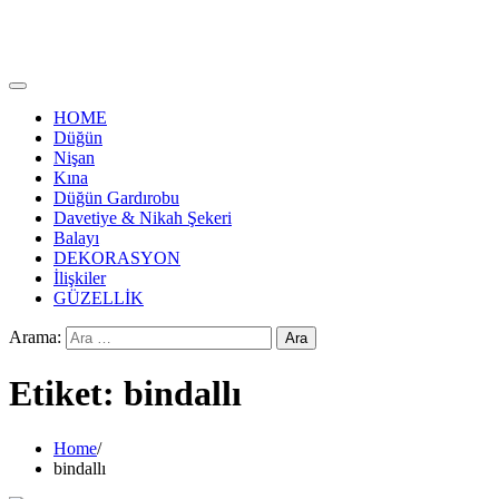
HOME
Düğün
Nişan
Kına
Düğün Gardırobu
Davetiye & Nikah Şekeri
Balayı
DEKORASYON
İlişkiler
GÜZELLİK
Arama:
Etiket:
bindallı
Home
bindallı