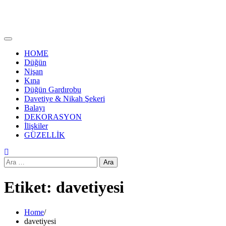
HOME
Düğün
Nişan
Kına
Düğün Gardırobu
Davetiye & Nikah Şekeri
Balayı
DEKORASYON
İlişkiler
GÜZELLİK
Arama:
Etiket:
davetiyesi
Home
davetiyesi