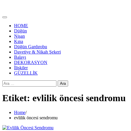
HOME
Düğün
Nişan
Kına
Düğün Gardırobu
Davetiye & Nikah Şekeri
Balayı
DEKORASYON
İlişkiler
GÜZELLİK
Arama:
Etiket:
evlilik öncesi sendromu
Home
evlilik öncesi sendromu