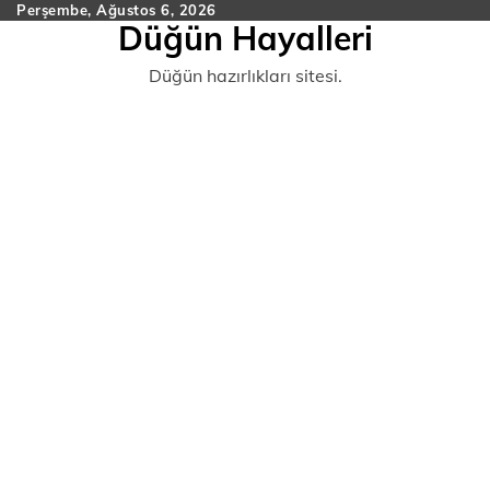
Skip
Perşembe, Ağustos 6, 2026
Düğün Hayalleri
to
content
Düğün hazırlıkları sitesi.