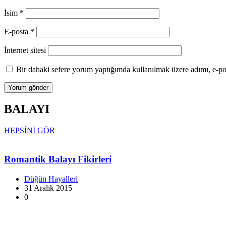
İsim
*
E-posta
*
İnternet sitesi
Bir dahaki sefere yorum yaptığımda kullanılmak üzere adımı, e-pos
BALAYI
HEPSİNİ GÖR
Romantik Balayı Fikirleri
Düğün Hayalleri
31 Aralık 2015
0