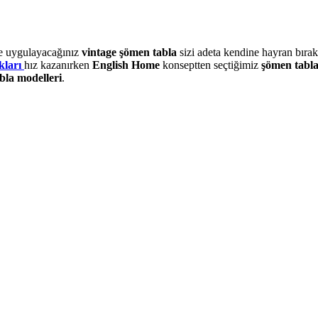
ine uygulayacağınız
vintage şömen tabla
sizi adeta kendine hayran bıra
kları
hız kazanırken
English Home
konseptten seçtiğimiz
şömen tabla
bla modelleri
.