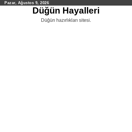
Skip
Pazar, Ağustos 9, 2026
Düğün Hayalleri
to
content
Düğün hazırlıkları sitesi.