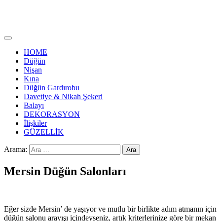
HOME
Düğün
Nişan
Kına
Düğün Gardırobu
Davetiye & Nikah Şekeri
Balayı
DEKORASYON
İlişkiler
GÜZELLİK
Arama:
Mersin Düğün Salonları
Eğer sizde Mersin’ de yaşıyor ve mutlu bir birlikte adım atmanın için
düğün salonu arayışı içindeyseniz, artık kriterlerinize göre bir mekan