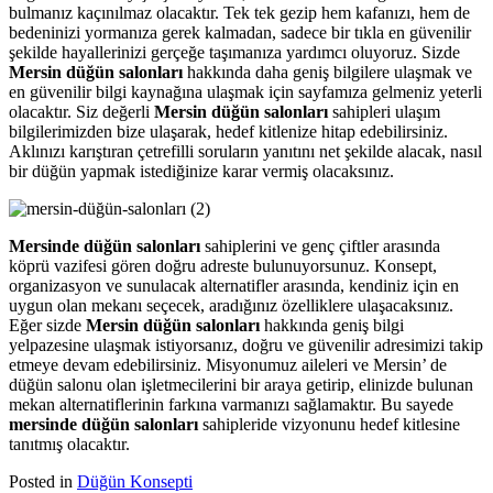
bulmanız kaçınılmaz olacaktır. Tek tek gezip hem kafanızı, hem de
bedeninizi yormanıza gerek kalmadan, sadece bir tıkla en güvenilir
şekilde hayallerinizi gerçeğe taşımanıza yardımcı oluyoruz. Sizde
Mersin düğün salonları
hakkında daha geniş bilgilere ulaşmak ve
en güvenilir bilgi kaynağına ulaşmak için sayfamıza gelmeniz yeterli
olacaktır. Siz değerli
Mersin düğün salonları
sahipleri ulaşım
bilgilerimizden bize ulaşarak, hedef kitlenize hitap edebilirsiniz.
Aklınızı karıştıran çetrefilli soruların yanıtını net şekilde alacak, nasıl
bir düğün yapmak istediğinize karar vermiş olacaksınız.
Mersinde düğün salonları
sahiplerini ve genç çiftler arasında
köprü vazifesi gören doğru adreste bulunuyorsunuz. Konsept,
organizasyon ve sunulacak alternatifler arasında, kendiniz için en
uygun olan mekanı seçecek, aradığınız özelliklere ulaşacaksınız.
Eğer sizde
Mersin düğün salonları
hakkında geniş bilgi
yelpazesine ulaşmak istiyorsanız, doğru ve güvenilir adresimizi takip
etmeye devam edebilirsiniz. Misyonumuz aileleri ve Mersin’ de
düğün salonu olan işletmecilerini bir araya getirip, elinizde bulunan
mekan alternatiflerinin farkına varmanızı sağlamaktır. Bu sayede
mersinde düğün salonları
sahipleride vizyonunu hedef kitlesine
tanıtmış olacaktır.
Posted in
Düğün Konsepti