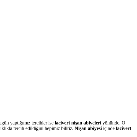
bugün yaptığımız tercihler ise
lacivert nişan abiyeleri
yönünde. O
klıkla tercih edildiğini hepimiz biliriz.
Nişan abiyesi
içinde
lacivert