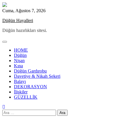
Skip
to
Cuma, Ağustos 7, 2026
content
Düğün Hayalleri
Düğün hazırlıkları sitesi.
HOME
Düğün
Nişan
Kına
Düğün Gardırobu
Davetiye & Nikah Şekeri
Balayı
DEKORASYON
İlişkiler
GÜZELLİK
Arama: