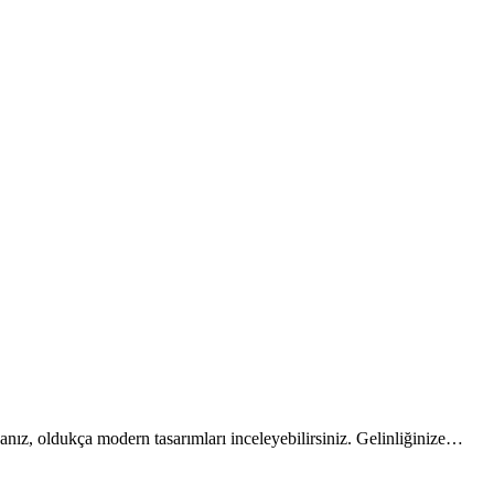
sanız, oldukça modern tasarımları inceleyebilirsiniz. Gelinliğinize…