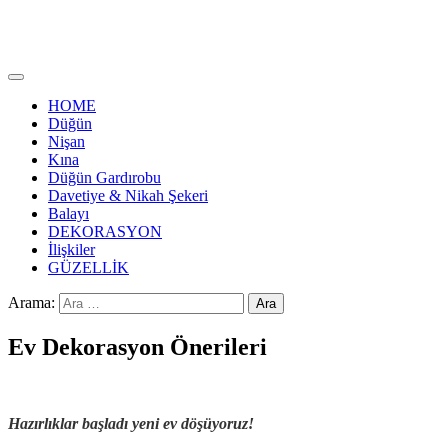
HOME
Düğün
Nişan
Kına
Düğün Gardırobu
Davetiye & Nikah Şekeri
Balayı
DEKORASYON
İlişkiler
GÜZELLİK
Arama:
Ev Dekorasyon Önerileri
Hazırlıklar başladı yeni ev döşüyoruz!