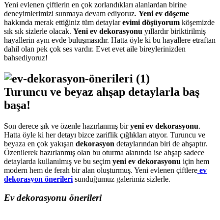
Yeni evlenen çiftlerin en çok zorlandıkları alanlardan birine
deneyimlerimizi sunmaya devam ediyoruz.
Yeni ev döşeme
hakkında merak ettiğiniz tüm detaylar
evimi döşüyorum
köşemizde
sık sık sizlerle olacak.
Yeni ev dekorasyonu
yıllardır biriktirilmiş
hayallerin aynı evde buluşmasıdır. Hatta öyle ki bu hayallere etraftan
dahil olan pek çok ses vardır. Evet evet aile bireylerinizden
bahsediyoruz!
Turuncu ve beyaz ahşap detaylarla baş
başa!
Son derece şık ve özenle hazırlanmış bir
yeni ev dekorasyonu
.
Hatta öyle ki her detayı bizce zariflik çığlıkları atıyor. Turuncu ve
beyaza en çok yakışan
dekorasyon
detaylarından biri de ahşaptır.
Özenilerek hazırlanmış olan bu oturma alanında ise ahşap sadece
detaylarda kullanılmış ve bu seçim
yeni ev dekorasyonu
için hem
modern hem de ferah bir alan oluşturmuş. Yeni evlenen çiftlere
ev
dekorasyon önerileri
sunduğumuz galerimiz sizlerle.
Ev dekorasyonu önerileri