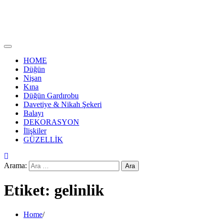
HOME
Düğün
Nişan
Kına
Düğün Gardırobu
Davetiye & Nikah Şekeri
Balayı
DEKORASYON
İlişkiler
GÜZELLİK
Arama:
Etiket:
gelinlik
Home